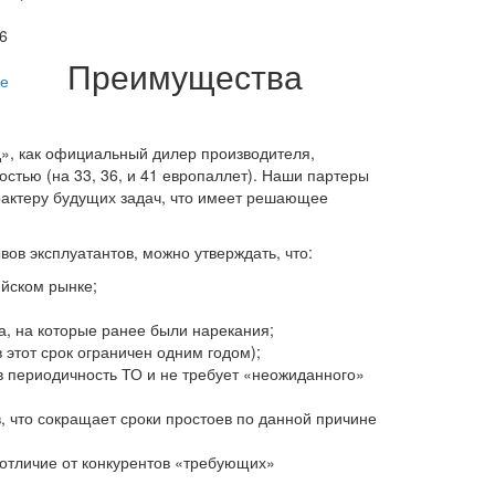
6
Преимущества
е
», как официальный дилер производителя,
тью (на 33, 36, и 41 европаллет). Наши партеры
рактеру будущих задач, что имеет решающее
ов эксплуатантов, можно утверждать, что:
ийском рынке;
а, на которые ранее были нарекания;
 этот срок ограничен одним годом);
в периодичность ТО и не требует «неожиданного»
, что сокращает сроки простоев по данной причине
отличие от конкурентов «требующих»