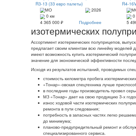
R3-13 (33 евро палеты)
R4-16V
МО
2026
М
0 км
0
4 365 000 ₽
Подробнее
5 49
изотермических полупр
Ассортимент изотермических полуприцепов, выпус
предлагает своим клиентам всю линейку моделей д
имеют возможность купить изотермический полупр
значение для экономической эффективности после
Исходя из результатов испытаний, проводимых спец
стоимость километра пробега изотермических
«Тонар»-овская спецтехника лучше приспосо
в последние годы производитель провел серь
МЗ «Тонар» дает на свою продукцию 3-х годо
износ ходовой части изотермических полупри
ремонта в пути следования;
потребность в запасных частях легко решаем
до минимума;
планово-предупредительный ремонт и обслуж
специализированного сервиса.