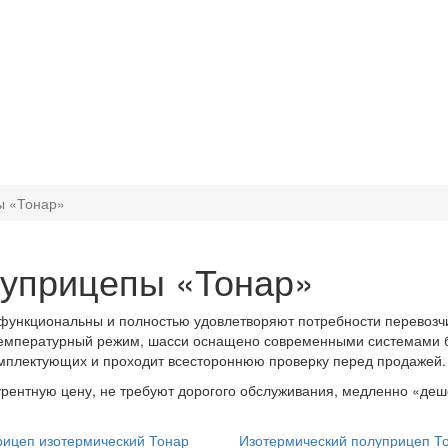
ы «Тонар»
луприцепы «Тонар»
ункциональны и полностью удовлетворяют потребности перевозчик
температурный режим, шасси оснащено современными системами бе
омплектующих и проходит всестороннюю проверку перед продажей.
ентную цену, не требуют дорогого обслуживания, медленно «деше
ицеп изотермический Тонар
Изотермический полуприцеп Т