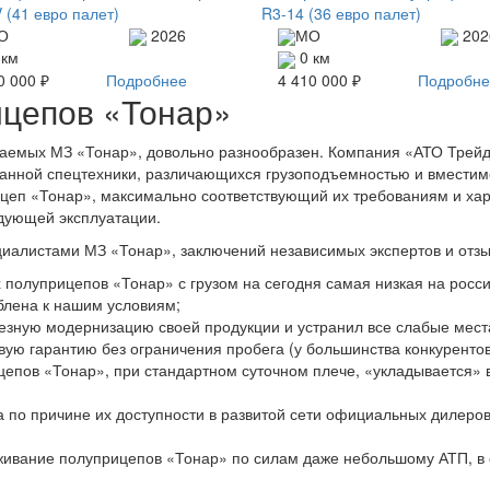
 (41 евро палет)
R3-14 (36 евро палет)
О
2026
МО
202
 км
0 км
0 000 ₽
Подробнее
4 410 000 ₽
Подробне
ицепов «Тонар»
каемых МЗ «Тонар», довольно разнообразен. Компания «АТО Трейд
анной спецтехники, различающихся грузоподъемностью и вместимос
ицеп «Тонар», максимально соответствующий их требованиям и ха
дующей эксплуатации.
иалистами МЗ «Тонар», заключений независимых экспертов и отзыв
 полуприцепов «Тонар» с грузом на сегодня самая низкая на росс
блена к нашим условиям;
езную модернизацию своей продукции и устранил все слабые мест
вую гарантию без ограничения пробега (у большинства конкурентов
цепов «Тонар», при стандартном суточном плече, «укладывается» 
а по причине их доступности в развитой сети официальных дилеров
ивание полуприцепов «Тонар» по силам даже небольшому АТП, в 